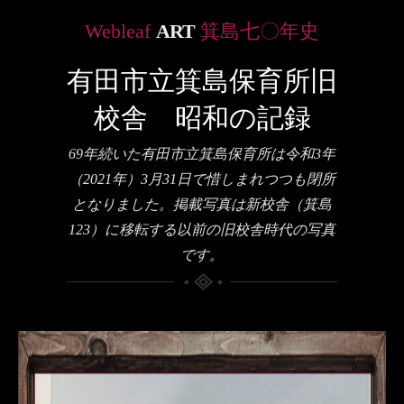
Webleaf
ART
箕島七〇年史
有田市立箕島保育所旧
校舎 昭和の記録
69年続いた有田市立箕島保育所は令和3年
（2021年）3月31日で惜しまれつつも閉所
となりました。掲載写真は新校舎（箕島
123）に移転する以前の旧校舎時代の写真
です。